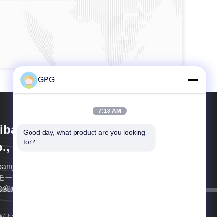
GPG
7:18 AM
ibang Motor Industry Group
Good day, what product are you looking 
for?
., Ltd.
aibangの自動車産業のグループCo.、株式会社はACギ
 モーター、DCギヤ モーター、ドラム モーター、惑
の変速機、みみずの変速機の専門の製造である。
達はあなたにできるだけ早く戻る。