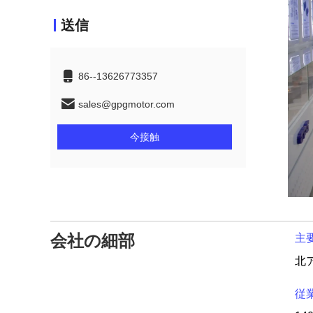
送信
86--13626773357
sales@gpgmotor.com
今接触
会社の細部
主
従