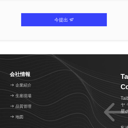
今提出
会社情報
Ta
企業紹介
Co
生産現場
T
ヤ
品質管理
星
地図
私