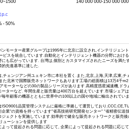
00~1500
140 000 000-150 000 000
p.c
 - 50%
バンモーター産業グループは1995年に北京に設立され,インテリジェント
サービスを統合しています.自動化とインテリジェント機器の分野におけ
野にも広がっています. 台灣は,個別とカスタマイズされたニーズを満た
際的先進基準に達した.
は,チェンジアン州ユェキン市に本社を置く.また,北京,上海,天津,広東,チ
.また北米で国際販売ネットワークもあります工場の総面積は13万4千m2
ギアモーターなどの30の製品シリーズがあります.高精度惑星減速機,ドラ
モーターなど. 年間生産と販売量は400万台を超えています.市場シェ
が毎年顧客の機器とともに世界中の100以上の国や地域に輸出されていま
ISO9001品質管理システムに厳格に準拠して運営しており,CCC,CE,T
術企業"の資格を持っています"省高技術研究開発センター" "省精密伝送
ロジェクトを実施しています.効率的で健全な販売ネットワークと販売後
ソリューションを提供します
によって提起される問題に応じて, 企業によって提起される問題に応じて,