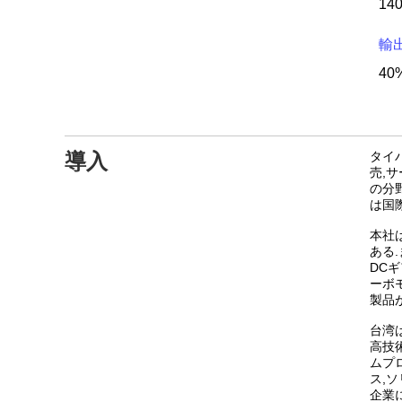
14
輸出
40%
導入
タイ
売,
の分
は国
本社
ある
DC
ーボ
製品
台湾は
高技
ムプ
ス,
企業