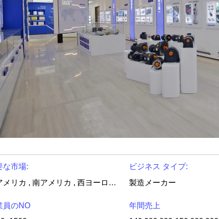
要な市場:
ビジネス タイプ:
北アメリカ , 南アメリカ , 西ヨーロッパ , 東ヨーロッパ , 東アジア , 南東アジア , 中東 , アフリカ , オセアニア , グローバル
製造メーカー
業員のNO
年間売上