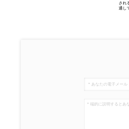
され
通し