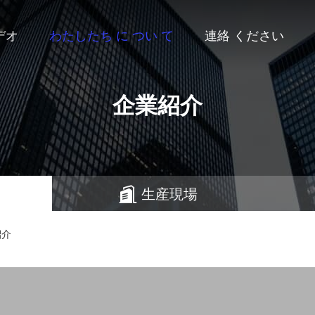
デオ
わたしたち に つい て
連絡 ください
企業紹介
生産現場
業紹介