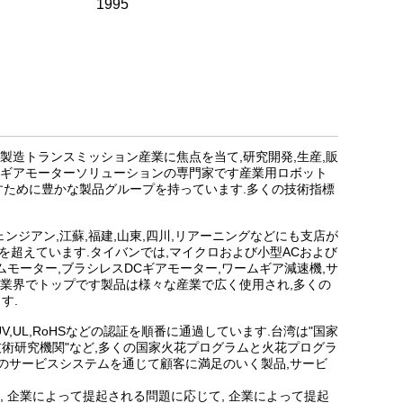
1995
製造トランスミッション産業に焦点を当て,研究開発,生産,販
るギアモーターソリューションの専門家です産業用ロボット
すために豊かな製品グループを持っています.多くの技術指標
ェンジアン,江蘇,福建,山東,四川,リアーニングなどにも支店が
を超えています.タイバンでは,マイクロおよび小型ACおよび
ムモーター,ブラシレスDCギアモーター,ワームギア減速機,サ
アは業界でトップです製品は様々な産業で広く使用され,多くの
す.
UV,UL,RoHSなどの認証を順番に通過しています.台湾は"国家
技術研究機関"など,多くの国家火花プログラムと火花プログラ
のサービスシステムを通じて顧客に満足のいく製品,サービ
 企業によって提起される問題に応じて, 企業によって提起