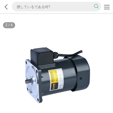
2
/
6