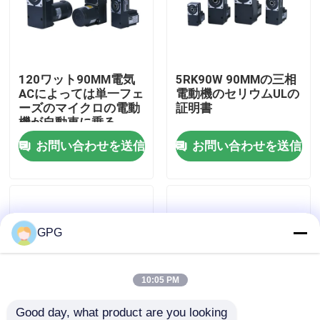
わたしたち に つい て
120ワット90MM電気
5RK90W 90MMの三相
工場 ツアー
ACによっては単一フェ
電動機のセリウムULの
ーズのマイクロの電動
証明書
機が自動車に乗る
品質管理
お問い合わせを送信
お問い合わせを送信
連絡 ください
ニュース
GPG
ACギヤ モーター
10:05 PM
dcギヤ モーター
Good day, what product are you looking 