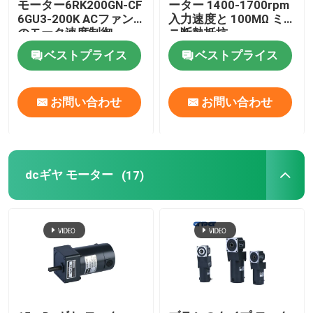
モーター6RK200GN-CF
ーター 1400-1700rpm
6GU3-200K ACファン
入力速度と 100MΩ ミ
のモータ速度制御
ニ断熱抵抗
工業用サーボモーター
ベストプライス
ベストプライス
注文ギヤ モーター
お問い合わせ
お問い合わせ
dcギヤ モーター
(17)