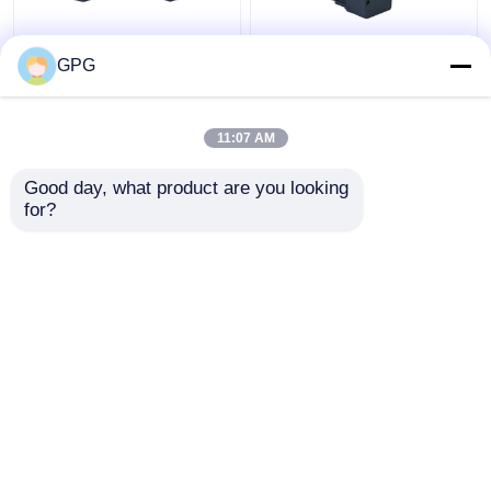
25w 12v 24v 80mm空
40w 80mm空の平らな
GPG
の平らな変速機4GFS5-
変速機4GFS5-200Kと
200Kが付いているブラ
のブラシレスDcの歯車
シレス ギヤ モーター
モーター 12v 24v
11:07 AM
ベストプライス
ベストプライス
Good day, what product are you looking 
for?
お問い合わせ
お問い合わせ
多くを見て下さい
ホーム
企業情報
お問い合わせ
Desktop Site
地図
プライバシーポリシー規約